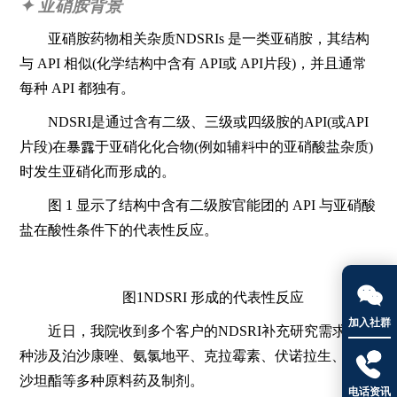
✦ 亚硝胺背景
亚硝胺药物相关杂质NDSRIs 是一类亚硝胺，其结构
与 API 相似(化学结构中含有 API或 API片段)，并且通常
每种 API 都独有。
NDSRI是通过含有二级、三级或四级胺的API(或API
片段)在暴露于亚硝化化合物(例如辅料中的亚硝酸盐杂质)
时发生亚硝化而形成的。
图 1 显示了结构中含有二级胺官能团的 API 与亚硝酸
盐在酸性条件下的代表性反应。

图1NDSRI 形成的代表性反应
加入社群
近日，我院收到多个客户的NDSRI补充研究需求，品
种涉及泊沙康唑、氨氯地平、克拉霉素、伏诺拉生、奥美

沙坦酯等多种原料药及制剂。
电话资讯