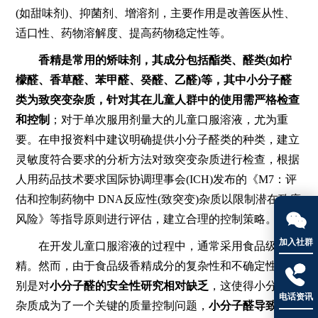
(如甜味剂)、抑菌剂、增溶剂，主要作用是改善医从性、
适口性、药物溶解度、提高药物稳定性等。
香精是常用的矫味剂，其成分包括酯类、醛类(如柠
檬醛、香草醛、苯甲醛、癸醛、乙醛)等，其中小分子醛
类为致突变杂质，针对其在儿童人群中的使用需严格检查
和控制
；对于单次服用剂量大的儿童口服溶液，尤为重
要。在申报资料中建议明确提供小分子醛类的种类，建立
灵敏度符合要求的分析方法对致突变杂质进行检查，根据
人用药品技术要求国际协调理事会(ICH)发布的《M7：评
估和控制药物中 DNA反应性(致突变)杂质以限制潜在致癌

风险》等指导原则进行评估，建立合理的控制策略。
加入社群
在开发儿童口服溶液的过程中，通常采用食品级香
精。然而，由于食品级香精成分的复杂性和不确定性，特

别是对
小分子醛的安全性研究相对缺乏
，这使得小分子醛
电话资讯
杂质成为了一个关键的质量控制问题，
小分子醛导致发补