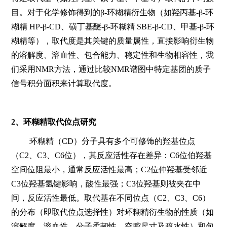
目。对于化学修饰得到的β-环糊精衍生物（如羟丙基-β-环
糊精 HP-β-CD、磺丁基醚-β-环糊精 SBE-β-CD、甲基-β-环
糊精等），取代度是其关键的质量属性，直接影响衍生物
的溶解度、溶血性、包合能力、稳定性和生物相容性，我
们采用NMR方法，通过比较NMR谱图中特定基团的质子
信号积分面积来计算取代度。
2、
环糊精取代位点研究
环糊精（CD）分子具有多个可修饰的羟基位点
（C2、C3、C6位），其反应活性存在差异：C6位伯羟基
空间位阻最小，通常反应活性最高；C2位仲羟基受邻近
C3位羟基氢键影响，酸性最强；C3位羟基则被夹在中
间，反应活性最低。取代基在不同位点（C2、C3、C6）
的分布（即取代位点选择性）对环糊精衍生物的性质（如
溶解度、溶血性、分子柔韧性、空腔尺寸及疏水性）和包