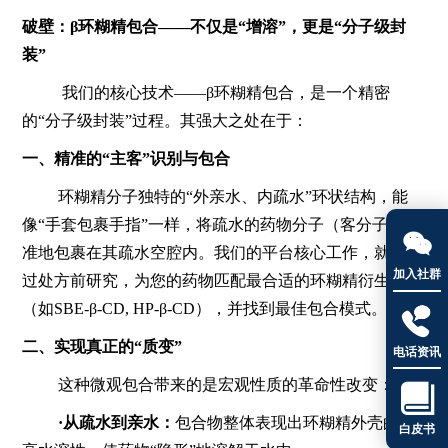
破壁：β环糊精包合——不仅是“增溶”，更是“分子级封
装”
我们的核心技术——β环糊精包合，是一个精密
的“分子级封装”过程。其强大之处在于：
一、精准的“主客”识别与包合
环糊精分子独特的“外亲水、内疏水”环状结构，能
像“手套包裹手指”一样，将疏水的药物分子（客分子）精

准地包裹在其疏水空腔内。我们的平台核心工作，就是通
加入社群
过处方前研究，为您的药物匹配最合适的环糊精衍生物
（如SBE-β-CD, HP-β-CD），并找到最佳包合模式。

二、实现真正的“质变”
电话资讯
这种微观包合带来的是宏观性质的革命性改变：

·从疏水到亲水：
包合物整体表现出环糊精外壳的极
白皮书