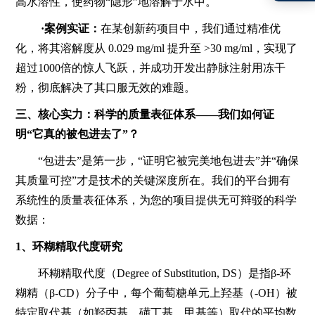
高水溶性，使药物“隐形”地溶解于水中。
·案例实证：
在某创新药项目中，我们通过精准优
化，将其溶解度从 0.029 mg/ml 提升至 >30 mg/ml，实现了
超过1000倍的惊人飞跃，并成功开发出静脉注射用冻干
粉，彻底解决了其口服无效的难题。
三、核心实力：科学的质量表征体系——我们如何证
明“它真的被包进去了”？
“包进去”是第一步，“证明它被完美地包进去”并“确保
其质量可控”才是技术的关键深度所在。我们的平台拥有
系统性的质量表征体系，为您的项目提供无可辩驳的科学
数据：
1、环糊精取代度研究
环糊精取代度（Degree of Substitution, DS）是指β-环
糊精（β-CD）分子中，每个葡萄糖单元上羟基（-OH）被
特定取代基（如羟丙基、磺丁基、甲基等）取代的平均数