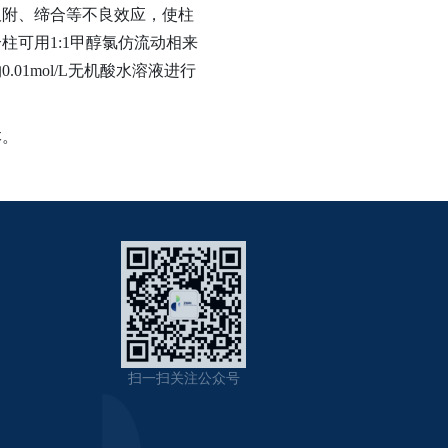
附、缔合等不良效应，使柱
可用1:1甲醇氯仿流动相来
1mol/L无机酸水溶液进行
本。
扫一扫关注公众号