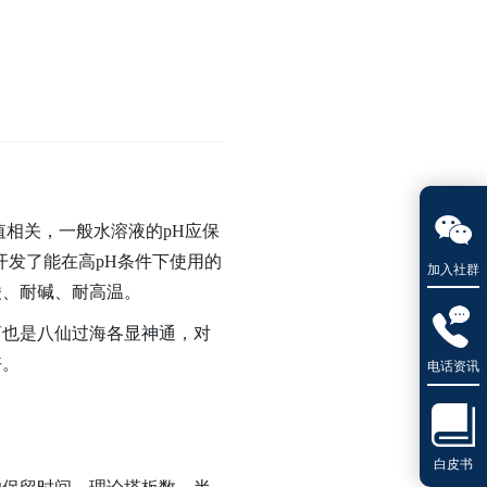

相关，一般水溶液的pH应保
门开发了能在高pH条件下使用的
加入社群
酸、耐碱、耐高温。

也是八仙过海各显神通，对
好。
电话资讯

白皮书