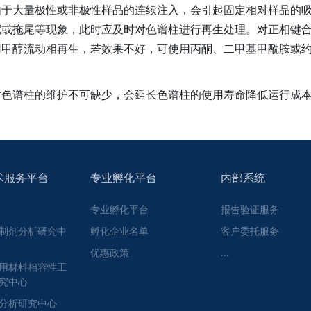
大量极性或非极性样品的连续注入，会引起固定相对样品的吸
或拖尾等现象，此时应及时对色谱柱进行再生处理。对正相键合柱
醇流动相再生，若效果不好，可使用丙酮、二甲基甲酰胺或约0.0
谱柱的维护不可缺少，会延长色谱柱的使用寿命降低运行成
术服务平台
专业孵化平台
内部系统
专业孵化平台
报告验证服务
制剂分析研究中
孵化企业名单
客户委托服务
优惠政策
...
用材料相容性工
究中心
分析研究中心