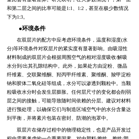
和第二层之间的比率可能是1:1、1:2，甚至在极少数情况
下为1:3。
●环境条件
在双层片的配方中应考虑环境条件，温度和湿度(水
分)等环境条件对双层片的紧实度有显著影响。由吸湿性
材料制成的双层片会根据周围空气的相对湿度吸收/解吸
水分到/出其孔隙结构中。此外，如果处方由淀粉、微晶
纤维素、交联聚维酮、羟丙甲纤维素、聚维酮、羧甲淀粉
钠和胶体二氧化硅等组成，水分可以渗透到颗粒中。当颗
粒吸收水分时会发生层膨胀。任何层尺寸的变化都会削弱
层之间的接触，可能导致随时间依赖的分层。建议对材料
进行预处理，以确保它们与制造区域空气中的水分含量达
到平衡，并将素片包装在密封、防潮的泡罩中。
双层片在储存过程中的物理稳定性，也是产品开发过
程中需要考虑的一个重要因素。对由塑料/脆性、脆性/塑