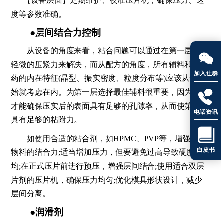
【设备层面】定期维护、校准压片机，确保压力、速
度等参数准确。
●层间结合力控制
从设备的角度来看，粘合问题可以通过在第一层施加

轻微的压紧力来解决，而从配方的角度，所有辅料和原料
加入社群
药的内在特征(晶型、振实密度、粒度分布等)应该从一开
始就考虑在内。为第一层选择最佳辅料很重要，因为这样

才能确保压实后的表面具有足够的孔隙率，从而使第二层
电话资讯
具有足够的粘附力。

如使用合适的粘合剂，如HPMC、PVP等，增强层间
白皮书
物料的结合力;适当增加压力，但要避免过高导致硬度不
均;在正式压片前进行预压，增强层间结合;使用适合双层
片剂的压片机，确保压力均匀;优化模具形状设计，减少
层间分离。
●润滑剂