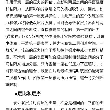
作用于第一层的压力的评估，这影响两层之间的界面强度
和粘附力，从而影响片剂层之间的机械吸引力。因此，如
果双层药物的第一层更具弹性，由此产生的整个系统的应
力和张力将降低双层片强度，可能会导致双层片界面处两
层之间的键合断裂，直接影响层的粘附。第一层的压力
(通常在2-18KN范围内)的作用是压实粉末/颗粒物质，以减
少体积，平滑第一层表面，并为沉积第二层创造空间。一
般来说，较高的压力倾向于增加拉伸强度并减少表面粗糙
度。平滑第一层的表面可能会通过限制相邻层之间的分子
间粘附来增加分层。只有当第一层在低压力下压缩时，才
能获得适当的键合，以便在片剂最终压缩时该层仍能与第
二层相互作用。如果第一层被高压力压缩，键合将受到严
重限制。
●层比和层序
设计双层片时两层的重量并不总是相同的，它们的重
量比会有显著差异。研究表明，在大多数情况下，第一层