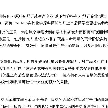
人/原料药登记或生产企业(以下简称持有人/登记企业)通过使用
ent protocols，简称 PACMP)实施化学原料药和制剂上市后药学变更提供参
提供的一种监管工具，为实施变更需达到的要求和研究方面提供可预测
致意见，包括持有人/登记企业拟在药品生命周期的商业阶段实
药品的安全性、有效性、质量可控性产生的影响，以及根据法规
量管理体系，具有良好 的质量风险管理能力，对产品及生产工
施且可行性已经过研究并有相关数据支持的重大变更降低变更管理
《药品上市后变更管理办法(试行)》，境内持有人与省级药品监
有效性和质量可控性带来任何额外的风险。
提交方案和实施方案两个步骤。提交的方案应获得监管部门的批
条件，应按照已批准的 PACMP 中降低后的变更管理类别，