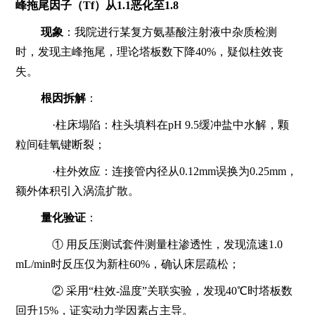
峰拖尾因子（Tf）从1.1恶化至1.8
现象
：我院进行某复方氨基酸注射液中杂质检测
时，发现主峰拖尾，理论塔板数下降40%，疑似柱效丧
失。
根因拆解
：
·柱床塌陷：柱头填料在pH 9.5缓冲盐中水解，颗
粒间硅氧键断裂；
·柱外效应：连接管内径从0.12mm误换为0.25mm，
额外体积引入涡流扩散。
量化验证
：
① 用反压测试套件测量柱渗透性，发现流速1.0
mL/min时反压仅为新柱60%，确认床层疏松；
② 采用“柱效-温度”关联实验，发现40℃时塔板数
回升15%，证实动力学因素占主导。