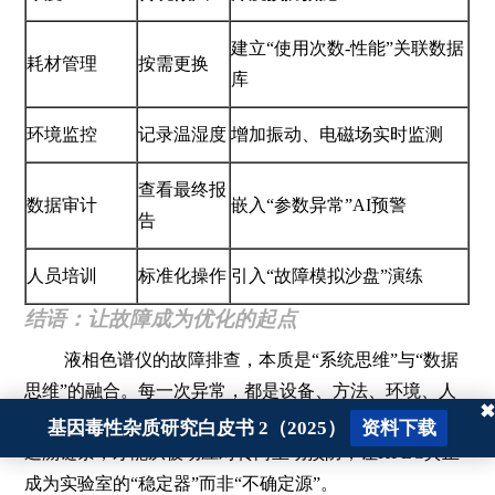
建立“使用次数-性能”关联数据
耗材管理
按需更换
库
环境监控
记录温湿度
增加振动、电磁场实时监测
查看最终报
数据审计
嵌入“参数异常”AI预警
告
人员培训
标准化操作
引入“故障模拟沙盘”演练
结语：让故障成为优化的起点
液相色谱仪的故障排查，本质是“系统思维”与“数据
思维”的融合。每一次异常，都是设备、方法、环境、人
✖
员耦合作用的“黑匣子”。唯有建立“症状-数据-根因”的可
基因毒性杂质研究白皮书 2（2025）
资料下载
追溯链条，才能从被动应对转向主动预防，让HPLC真正
成为实验室的“稳定器”而非“不确定源”。