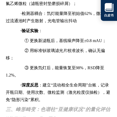
氟乙烯微粒（滤瓶密封垫磨损碎屑）；

·检测器耦合：氘灯能量降至初始值62%，微粒通
白皮书
过流通池时产生散射，光电管输出抖动
·验证实验
：
① 更换新滤瓶后，基线噪声降至±0.8 mAU；
② 用标准钬玻璃滤光片校准波长，确认无偏
移；
③ 更换氘灯后，能量恢复至98%，RSD降至
1.2%。
·深度反思
：建立“流动相全生命周期”台账，记录
开瓶日期、使用次数、微粒监测（激光粒度仪抽检），避
免“隐形污染”累积。
三、峰形畸变：色谱柱“亚健康状况”的量化评估