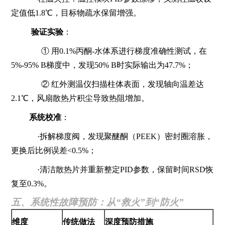
定值低1.8℃，目标物疏水保留增强。
验证实验
：
① 用0.1%丙酮-水体系进行梯度准确性测试，在
5%-95% B梯度中，发现50% B时实际输出为47.7%；
② 红外测温仪扫描柱体表面，发现轴向温差达
2.1℃，风扇散热片积尘导致热阻增加。
系统校准
：
·拆解梯度阀，发现聚醚酮（PEEK）密封圈溶胀，
更换后比例误差<0.5%；
·清洁散热片并重新整定PID参数，保留时间RSD恢
复至0.3%。
五、系统性故障预防：从“救火”到“防火”
维度
传统做法
深度预防措施