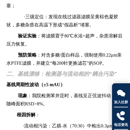
塞；
·三级定位：发现在线过滤器滤膜呈黄棕色凝胶
状，多糖杂质在高温下形成“假晶析”堵塞。
验证实验
：将滤膜置于80℃水浴+超声，杂质溶解后
压力恢复。
预防策略
：对含多糖/蛋白样品，强制使用0.22μm亲
水PTFE滤膜，并建立“每200针更换滤芯”的SOP。
二、基线漂移：检测器与流动相的“耦合污染”
基线周期性波动（±5 mAU）

现象
：我院检测苯并芘时，基线呈正弦波抖动，伴
加入社群
随峰面积RSD>8%。

根因拆解
：
电话资讯
·流动相污染：乙腈-水（70:30）中检出0.3μm聚四