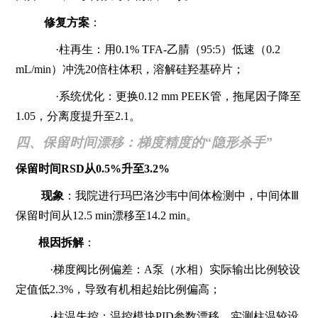
修复方案
：
·柱再生：用0.1% TFA-乙腈（95:5）低速（0.2
mL/min）冲洗20倍柱体积，溶解硅羟基碎片；
·系统优化：更换0.12 mm PEEK管，拖尾因子降至
1.05，分离度提升至2.1。
四、保留时间漂移：梯度精度的“隐形杀手”
保留时间RSD从0.5%升至3.2%
现象
：我院进行玛巴洛沙韦中间体检测中，中间体Ⅲ
保留时间从12.5 min漂移至14.2 min。
根因拆解
：
·梯度阀比例偏差：A泵（水相）实际输出比例较设
定值低2.3%，导致有机相起始比例偏高；
·柱温失控：温控模块PID参数漂移，实测柱温较设