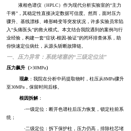
液相色谱仪（HPLC）作为现代分析实验室的“主力
干将”，其稳定性直接决定数据可信度。然而，面对压力
骤升、基线漂移、峰形畸变等突发状况，许多实验员常陷
入“头痛医头”的救火模式。本文结合我院遇到的案例与行
业经验，构建一套“症状-根因-验证”的闭环排查体系，助
你快速定位病灶，从源头斩断故障链。
一、压力异常：系统堵塞的“三级定位法”
压力飙升（>
30MPa
）
现象
：我院在分析中药提取物时，柱压从8MPa骤升
至30MPa，保留时间后移。
根因拆解
：
·一级定位：断开色谱柱后压力恢复，锁定柱前系
统；
·二级定位：拆下保护柱，压力仍高，排除柱芯堵