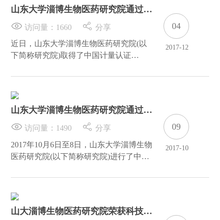
最新成果并交流经验。为更好服务于医药
山东大学淄博生物医药研究院通过
企业的一致性评价研究，山东大学淄博生
CMA资质认定
物医药研究院的生物样品分析检测中心正
04
访问量：
1660
分享
式揭牌。该中心可为医药企业和研发机构
近日，山东大学淄博生物医药研究院(以
2017-12
仿制药一致性评价及创新药研发提供专业
下简称研究院)取得了中国计量认证
化独立第三方服务。
(CMA)检验检测机构资质认定证书。表明
研究院实验室正式通过CMA资质认定，
具备CMA规定的检验检测能力，并且可
以向社会出具具有证明作用的数据和结
山东大学淄博生物医药研究院通过
果。
CMA现场评审初审
09
访问量：
1490
分享
2017年10月6日至8日，山东大学淄博生物
2017-10
医药研究院(以下简称研究院)进行了中国
计量认证(CMA)检验检测机构资质认定现
场评审。山东省检验检测机构资质认定现
场评审组根据研究院申请的计量认证范
围，按照考核产品具有代表性、考核的项
山大淄博生物医药研究院荣获科技奖
目具有覆盖性的原则，对研究院进行了审