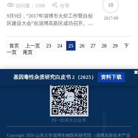
励92万元
查。经过全面评审，研究院各项考评指标
10
访问量：
1598
分享
顺利通过CMA初审，并得到专家组的高
9月9日，“2017年淄博市火炬工作暨自创
2017-09
度好评。
区建设大会”在淄博高新区成功召开。淄
博市委副书记、市长于海田出席并作重要
讲话。
首页
上一页
23
24
25
26
27
28
29
下
一页
尾页
✖
基因毒性杂质研究白皮书 2（2025）
资料下载
扫一扫关注公众号
Copyright 2020 山东大学淄博生物医药研究院（淄博高新技术产业