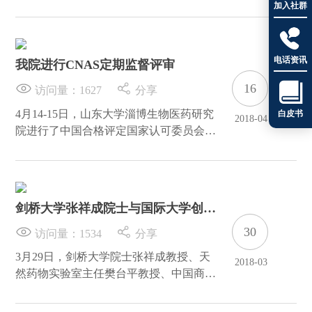
斯-德尼斯教授，四川大学生命科学学院
加入社群
生物技术系主任孙群教授，山东省基因检

测技术应用示范中心主任吴慧女士等一行
到山东大学淄博生物医药研究院参观考
电话资讯
我院进行CNAS定期监督评审
察，淄博高新区科技局副局长赵乃军陪同
参观。
16

访问量：
1627
分享
4月14-15日，山东大学淄博生物医药研究
白皮书
2018-04
院进行了中国合格评定国家认可委员会
(CNAS)的定期监督评审，以北京市药品
检验所王志斌评审员为组长的评审组对研
究院实验室的运行体系、管理要素及技术
要素等进行了全面的审查。经过全面评
剑桥大学张祥成院士与国际大学创新
审，研究院各项考评指标基本符合CNAS
联盟一行来我院参观
复审要求，得到专家组的高度好评。
30
访问量：
1534
分享
3月29日，剑桥大学院士张祥成教授、天
2018-03
然药物实验室主任樊台平教授、中国商务
部投资促进局-国际投资促进中心驻法国
代表李永刚先生、国际大学创新联盟秘书