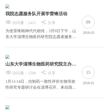
长孙万松先生等一行15人来到山东大学淄
博生物医药研究院参观考察。淄博高新区
我院志愿服务队开展学雷锋活动
工委委员、管委会副主任张旭东，淄博高
新区科技局副局长赵乃军陪同参观。
09
访问量：
1421
分享
为使雷锋精神代代相传，3月9日下午，山
2018-03
东大学淄博生物医药研究院志愿者服务队
开展了以“播撒文明，收获幸福”为主题的
学雷锋活动。
山东大学淄博生物医药研究院主办仿
制药一致性评价-生物等效性研究专
15
访问量：
1508
分享
题研讨会在淄博召开
1月13-14日，仿制药一致性评价生物等效
2018-01
性研究专题研讨会在淄博召开。来自国
家、省、各地市食药监局、科研机构、高
校、临床机构、医药企业代表260余人分
享国内仿制药一致性评价生物等效性研究