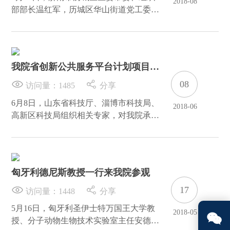
2018-08
部部长温红军，历城区华山街道党工委书
记毕经海等山东大学校友办成员一行10
人，到我院参观考察公共技术服务平台建
设运营和成果转化情况，研究院副院长徐
东陪同参观。
我院省创新公共服务平台计划项目通
过验收
08
访问量：
1485
分享
6月8日，山东省科技厅、淄博市科技局、
2018-06
高新区科技局组织相关专家，对我院承担
的“淄博生物医药公共平台创新药物研发
与技术服务体系建设(项目编号
2015CXPT00006)”项目进行了现场验收。
匈牙利德尼斯教授一行来我院参观
17
访问量：
1448
分享
5月16日，匈牙利圣伊士特万国王大学教
2018-05

授、分子动物生物技术实验室主任安德鲁